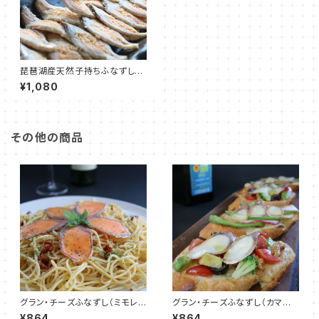
琵琶湖産天然子持ちふなずし
（飯漬）
¥1,080
その他の商品
グラン・チーズふなずし（ミモレッ
グラン・チーズふなずし（カマン
ト）
ベール）
¥864
¥864