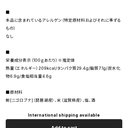
■
本品に含まれているアレルゲン（特定原材料およびそれに準ずる
もの）
なし
■
栄養成分表示（100ｇあたり）※推定値
熱量（エネルギー）209kcal/タンパク質29.4g/脂質7.1g/炭水化
物6.9g/食塩相当量4.6g
■原材料
鮒[ニゴロブナ]（琵琶湖産）、米（滋賀県産）、塩、酒
International shipping available
Add to cart