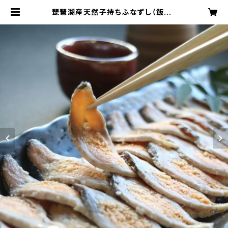
琵琶湖産天然子持ちふなずし（飯漬）
| kunsaido