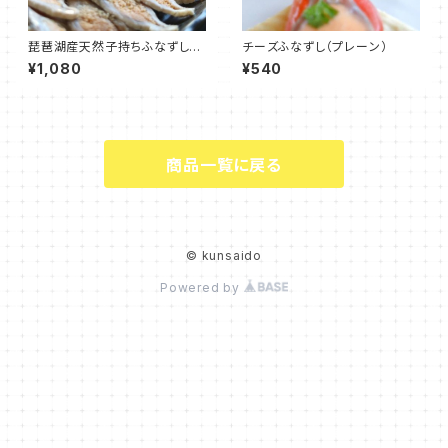
琵琶湖産天然子持ちふなずし
チーズふなずし（プレーン）
（飯漬）
¥1,080
¥540
商品一覧に戻る
© kunsaido
Powered by