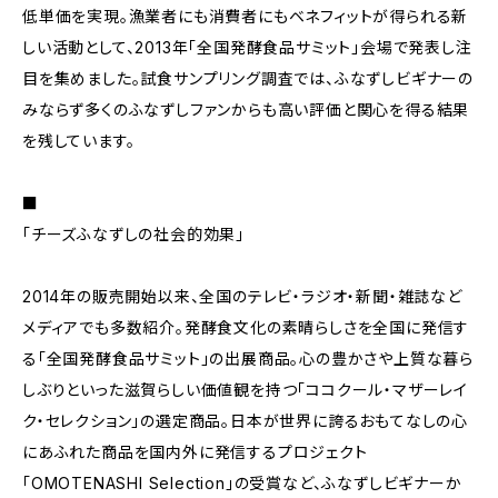
低単価を実現。漁業者にも消費者にもベネフィットが得られる新
しい活動として、2013年「全国発酵食品サミット」会場で発表し注
目を集めました。試食サンプリング調査では、ふなずしビギナーの
みならず多くのふなずしファンからも高い評価と関心を得る結果
を残しています。
■
「チーズふなずしの社会的効果」
2014年の販売開始以来、全国のテレビ・ラジオ・新聞・雑誌など
メディアでも多数紹介。発酵食文化の素晴らしさを全国に発信す
る「全国発酵食品サミット」の出展商品。心の豊かさや上質な暮ら
しぶりといった滋賀らしい価値観を持つ「ココクール・マザーレイ
ク・セレクション」の選定商品。日本が世界に誇るおもてなしの心
にあふれた商品を国内外に発信するプロジェクト
「OMOTENASHI Selection」の受賞など、ふなずしビギナーか