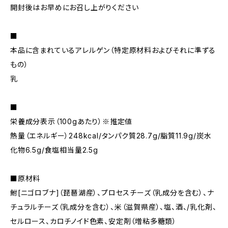
開封後はお早めにお召し上がりください
■
本品に含まれているアレルゲン（特定原材料およびそれに準ずる
もの）
乳
■
栄養成分表示（100gあたり）※推定値
熱量（エネルギー）248kcal/タンパク質28.7g/脂質11.9g/炭水
化物6.5g/食塩相当量2.5g
■原材料
鮒[ニゴロブナ]（琵琶湖産）、プロセスチーズ（乳成分を含む）、ナ
チュラルチーズ（乳成分を含む）、米（滋賀県産）、塩、酒、/乳化剤、
セルロース、カロチノイド色素、安定剤（増粘多糖類）