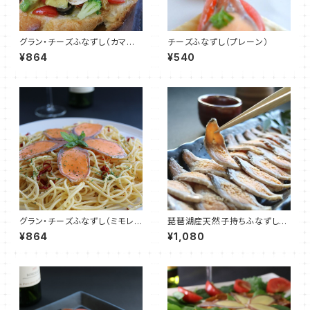
グラン・チーズふなずし（カマン
チーズふなずし（プレーン）
ベール）
¥864
¥540
グラン・チーズふなずし（ミモレッ
琵琶湖産天然子持ちふなずし
ト）
（飯漬）
¥864
¥1,080