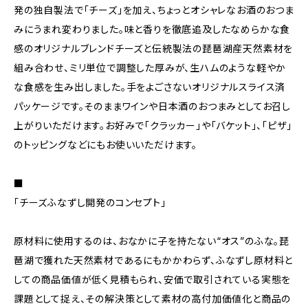
発の独自製法で「チーズ」を加え、ちょっとオシャレなお酒のおつま
みにうまれ変わりました。味と香りを徹底追及したなめらかな食
感のオリジナルブレンドチーズと伝統製法の琵琶湖産天然素材を
組み合わせ、ミリ単位で調整した厚みが、生ハムのような軽やか
な食感を生み出しました。手をよごさないオリジナルスライス済
パッケージです。そのままワインや日本酒のおつまみとしてお召し
上がりいただけます。お好みで「クラッカー」や「バケット」、「ピザ」
のトッピングなどにもお使いいただけます。
■
「チーズふなずし開発のコンセプト」
原材料に使用するのは、おなかに子を持たない“オス”のふな。琵
琶湖で獲れた天然素材であるにもかかわらず、ふなずし原材料と
しての商品価値が低く見積もられ、安価で取引されている実態を
課題として捉え、その解決策として素材の高付加価値化と商品の