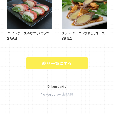
グラン・チーズふなずし（モッツァ
グラン・チーズふなずし（ゴーダ）
レラ）
¥864
¥864
商品一覧に戻る
© kunsaido
Powered by