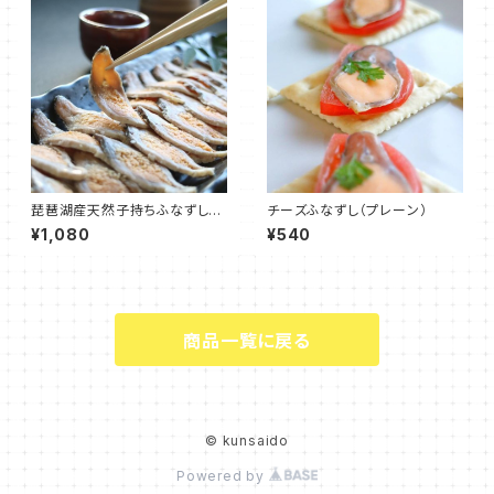
琵琶湖産天然子持ちふなずし
チーズふなずし（プレーン）
（飯漬）
¥1,080
¥540
商品一覧に戻る
© kunsaido
Powered by