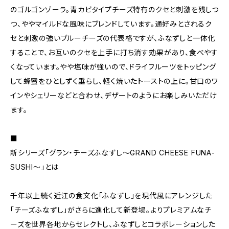
のゴルゴンゾーラ。青カビタイプチーズ特有のクセと刺激を残しつ
つ、ややマイルドな風味にブレンドしています。通好みとされるク
セと刺激の強いブルーチーズの代表格ですが、ふなずしと一体化
することで、お互いのクセを上手に打ち消す効果があり、食べやす
くなっています。やや塩味が強いので、ドライフルーツをトッピング
して蜂蜜をひとしずく垂らし、軽く焼いたトーストの上に。甘口のワ
インやシェリーなどと合わせ、デザートのようにお楽しみいただけ
ます。
■
新シリーズ「グラン・チーズふなずし～GRAND CHEESE FUNA-
SUSHI～」とは
千年以上続く近江の食文化「ふなずし」を現代風にアレンジした
「チーズふなずし」がさらに進化して新登場。よりプレミアムなチ
ーズを世界各地からセレクトし、ふなずしとコラボレーションした