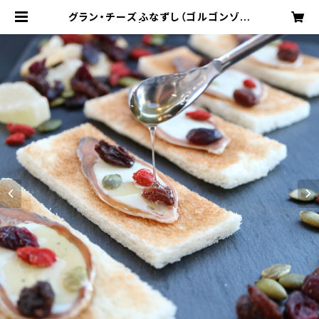
グラン・チーズふなずし（ゴルゴンゾー
ラ） | kunsaido